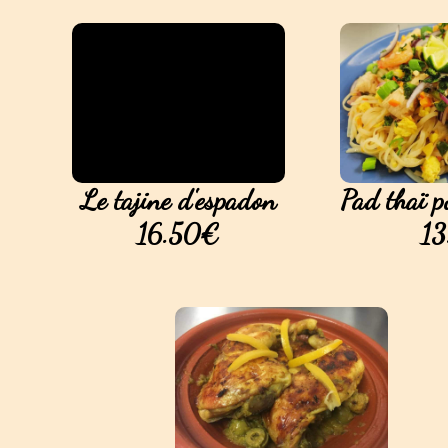
Le tajine d'espadon
Pad thaï po
16.50€
1