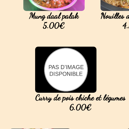
Mung daal palak
Nouilles d
5.00€
4
Curry de pois chiche et légumes
6.00€