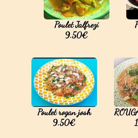
Poulet Jalfrezi
P
9.50€
Poulet rogan josh
ROUGAI
9.50€