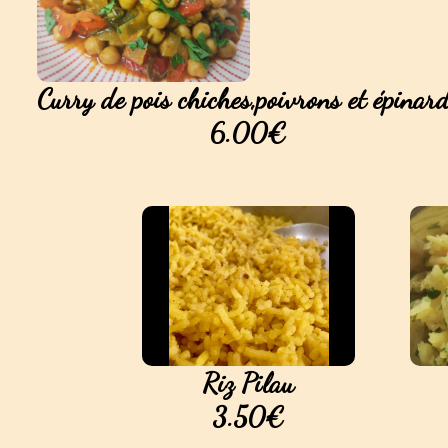
Curry de pois chiches,poivrons et épinar
6.00€
Riz Pilau
3.50€