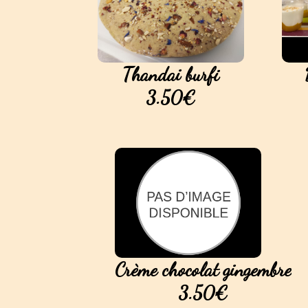
Thandai burfi
3.50€
Crème chocolat gingembre
3.50€