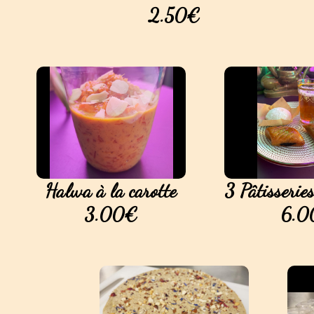
2.50€
Halwa à la carotte
3 Pâtisserie
3.00€
6.0