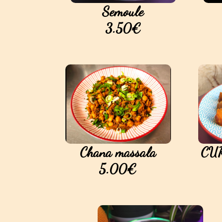
Semoule
3.50€
Chana massala
CUR
5.00€