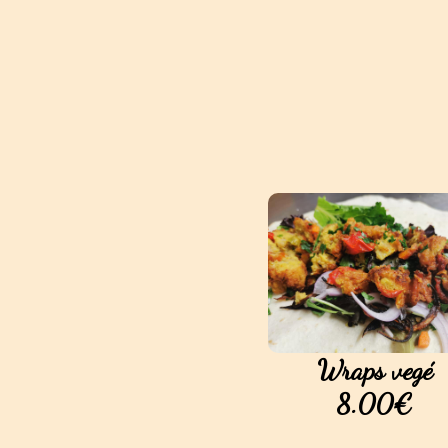
Wraps vegé
8.00€