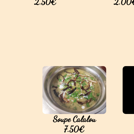
2.50€
2.00
Soupe Calalou
7.50€