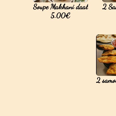
Soupe Makhani daal
2 Sa
5.00€
2 samo